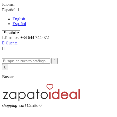
Idioma:
Español

English
Español
Llámanos:
+34 644 744 072

Cuenta



Buscar
shopping_cart
Carrito
0