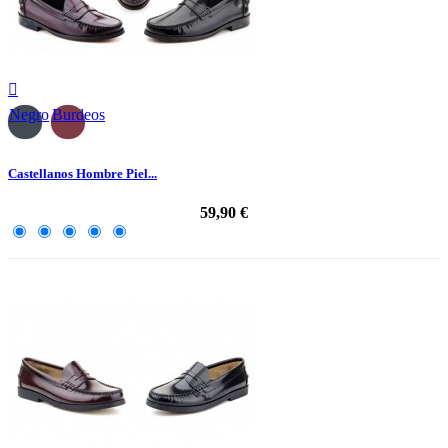

Negro
Burdeos
Castellanos Hombre Piel...
59,90 €