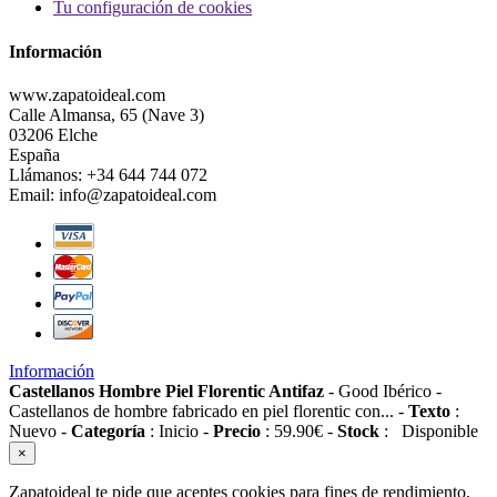
Tu configuración de cookies
Información
www.zapatoideal.com
Calle Almansa, 65 (Nave 3)
03206 Elche
España
Llámanos:
+34 644 744 072
Email:
info@zapatoideal.com
Información
Castellanos Hombre Piel Florentic Antifaz
-
Good Ibérico
-
Castellanos de hombre fabricado en piel florentic con...
-
Texto
:
Nuevo
-
Categoría
:
Inicio
-
Precio
:
59.90
€
-
Stock
:
Disponible
×
Zapatoideal te pide que aceptes cookies para fines de rendimiento,