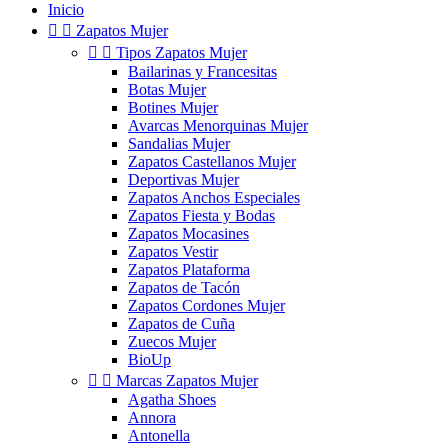
Inicio


Zapatos Mujer


Tipos Zapatos Mujer
Bailarinas y Francesitas
Botas Mujer
Botines Mujer
Avarcas Menorquinas Mujer
Sandalias Mujer
Zapatos Castellanos Mujer
Deportivas Mujer
Zapatos Anchos Especiales
Zapatos Fiesta y Bodas
Zapatos Mocasines
Zapatos Vestir
Zapatos Plataforma
Zapatos de Tacón
Zapatos Cordones Mujer
Zapatos de Cuña
Zuecos Mujer
BioUp


Marcas Zapatos Mujer
Agatha Shoes
Annora
Antonella