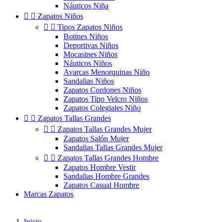
Náuticos Niña


Zapatos Niños


Tipos Zapatos Niños
Botines Niños
Deportivas Niños
Mocasines Niños
Náuticos Niños
Avarcas Menorquinas Niño
Sandalias Niños
Zapatos Cordones Niños
Zapatos Tipo Velcro Niños
Zapatos Colegiales Niño


Zapatos Tallas Grandes


Zapatos Tallas Grandes Mujer
Zapatos Salón Mujer
Sandalias Tallas Grandes Mujer


Zapatos Tallas Grandes Hombre
Zapatos Hombre Vestir
Sandalias Hombre Grandes
Zapatos Casual Hombre
Marcas Zapatos
Inicio