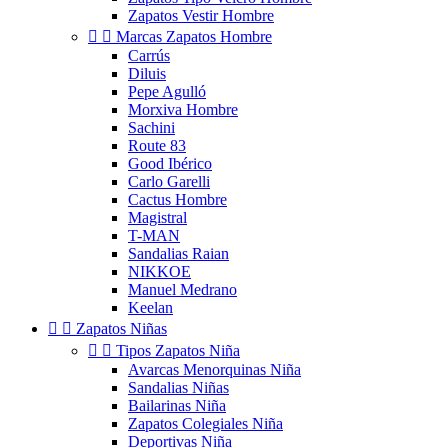
Zapatos Vestir Hombre


Marcas Zapatos Hombre
Carrús
Diluis
Pepe Agulló
Morxiva Hombre
Sachini
Route 83
Good Ibérico
Carlo Garelli
Cactus Hombre
Magistral
T-MAN
Sandalias Raian
NIKKOE
Manuel Medrano
Keelan


Zapatos Niñas


Tipos Zapatos Niña
Avarcas Menorquinas Niña
Sandalias Niñas
Bailarinas Niña
Zapatos Colegiales Niña
Deportivas Niña