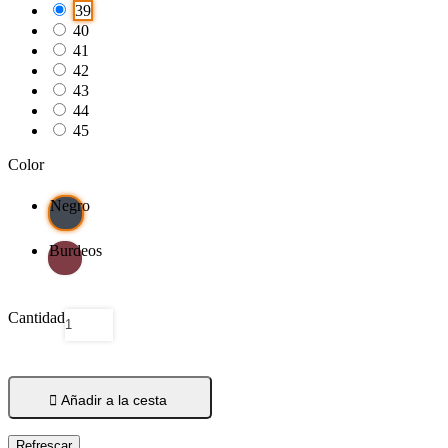
39
40
41
42
43
44
45
Color
Negro
Burdeos
Cantidad

Añadir a la cesta