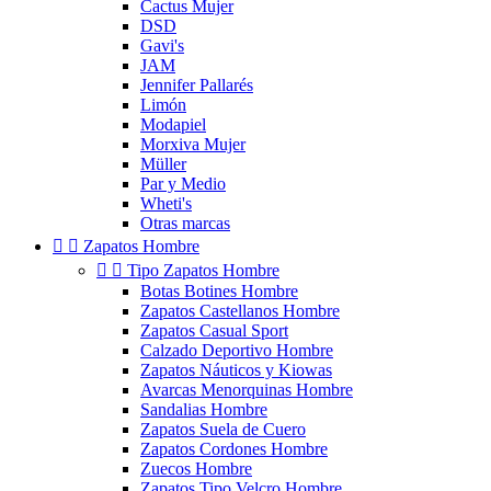
Cactus Mujer
DSD
Gavi's
JAM
Jennifer Pallarés
Limón
Modapiel
Morxiva Mujer
Müller
Par y Medio
Wheti's
Otras marcas


Zapatos Hombre


Tipo Zapatos Hombre
Botas Botines Hombre
Zapatos Castellanos Hombre
Zapatos Casual Sport
Calzado Deportivo Hombre
Zapatos Náuticos y Kiowas
Avarcas Menorquinas Hombre
Sandalias Hombre
Zapatos Suela de Cuero
Zapatos Cordones Hombre
Zuecos Hombre
Zapatos Tipo Velcro Hombre