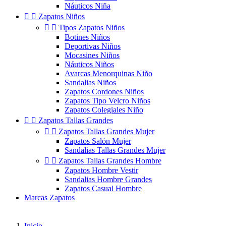
Náuticos Niña


Zapatos Niños


Tipos Zapatos Niños
Botines Niños
Deportivas Niños
Mocasines Niños
Náuticos Niños
Avarcas Menorquinas Niño
Sandalias Niños
Zapatos Cordones Niños
Zapatos Tipo Velcro Niños
Zapatos Colegiales Niño


Zapatos Tallas Grandes


Zapatos Tallas Grandes Mujer
Zapatos Salón Mujer
Sandalias Tallas Grandes Mujer


Zapatos Tallas Grandes Hombre
Zapatos Hombre Vestir
Sandalias Hombre Grandes
Zapatos Casual Hombre
Marcas Zapatos
Inicio