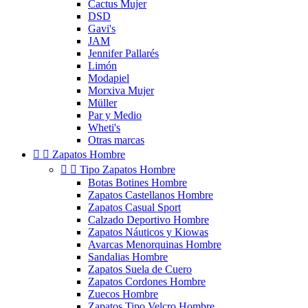
Cactus Mujer
DSD
Gavi's
JAM
Jennifer Pallarés
Limón
Modapiel
Morxiva Mujer
Müller
Par y Medio
Wheti's
Otras marcas


Zapatos Hombre


Tipo Zapatos Hombre
Botas Botines Hombre
Zapatos Castellanos Hombre
Zapatos Casual Sport
Calzado Deportivo Hombre
Zapatos Náuticos y Kiowas
Avarcas Menorquinas Hombre
Sandalias Hombre
Zapatos Suela de Cuero
Zapatos Cordones Hombre
Zuecos Hombre
Zapatos Tipo Velcro Hombre