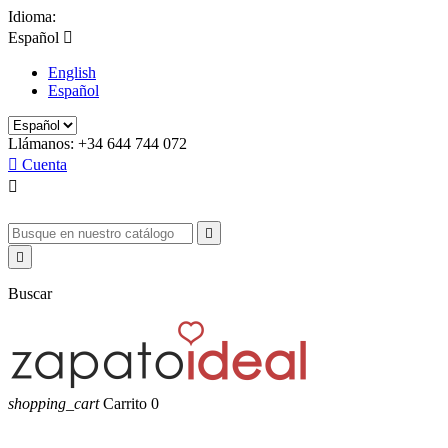
Idioma:
Español

English
Español
Llámanos:
+34 644 744 072

Cuenta



Buscar
shopping_cart
Carrito
0