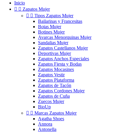
Inicio


Zapatos Mujer


Tipos Zapatos Mujer
Bailarinas y Francesitas
Botas Mujer
Botines Mujer
Avarcas Menorquinas Mujer
Sandalias Mujer
Zapatos Castellanos Mujer
Deportivas Mujer
Zapatos Anchos Especiales
Zapatos Fiesta y Bodas
Zapatos Mocasines
Zapatos Vestir
Zapatos Plataforma
Zapatos de Tacón
Zapatos Cordones Mujer
Zapatos de Cuña
Zuecos Mujer
BioUp


Marcas Zapatos Mujer
Agatha Shoes
Annora
Antonella