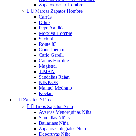
Zapatos Vestir Hombre


Marcas Zapatos Hombre
Carrús
Diluis
Pepe Agulló
Morxiva Hombre
Sachini
Route 83
Good Ibérico
Carlo Garelli
Cactus Hombre
Magistral
T-MAN
Sandalias Raian
NIKKOE
Manuel Medrano
Keelan


Zapatos Niñas


Tipos Zapatos Niña
Avarcas Menorquinas Niña
Sandalias Niñas
Bailarinas Niña
Zapatos Colegiales Niña
Deportivas Niña