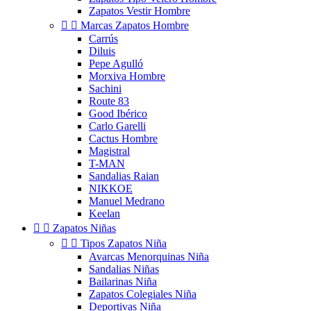
Zapatos Vestir Hombre


Marcas Zapatos Hombre
Carrús
Diluis
Pepe Agulló
Morxiva Hombre
Sachini
Route 83
Good Ibérico
Carlo Garelli
Cactus Hombre
Magistral
T-MAN
Sandalias Raian
NIKKOE
Manuel Medrano
Keelan


Zapatos Niñas


Tipos Zapatos Niña
Avarcas Menorquinas Niña
Sandalias Niñas
Bailarinas Niña
Zapatos Colegiales Niña
Deportivas Niña