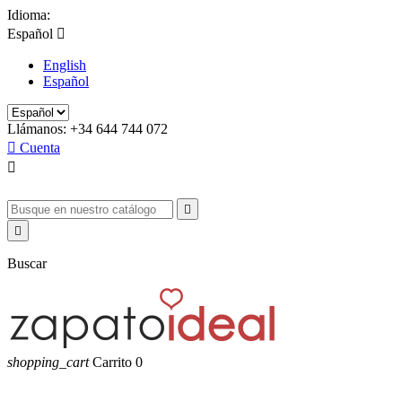
Idioma:
Español

English
Español
Llámanos:
+34 644 744 072

Cuenta



Buscar
shopping_cart
Carrito
0