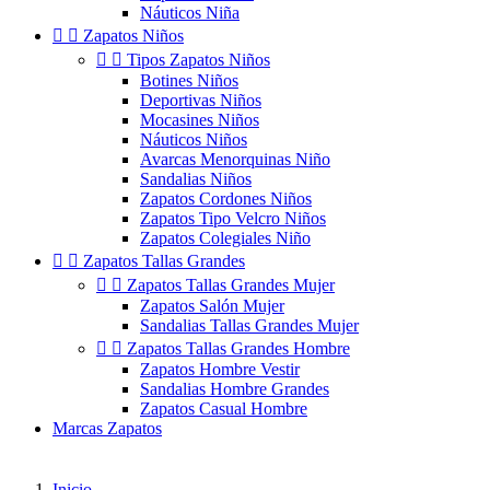
Náuticos Niña


Zapatos Niños


Tipos Zapatos Niños
Botines Niños
Deportivas Niños
Mocasines Niños
Náuticos Niños
Avarcas Menorquinas Niño
Sandalias Niños
Zapatos Cordones Niños
Zapatos Tipo Velcro Niños
Zapatos Colegiales Niño


Zapatos Tallas Grandes


Zapatos Tallas Grandes Mujer
Zapatos Salón Mujer
Sandalias Tallas Grandes Mujer


Zapatos Tallas Grandes Hombre
Zapatos Hombre Vestir
Sandalias Hombre Grandes
Zapatos Casual Hombre
Marcas Zapatos
Inicio