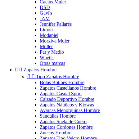
Cactus Mujer
DSD
Gavi's
JAM
Jennifer Pallarés
Limón
Modapiel
Morxiva Mujer
Müller
Par y Medio
Wheti's
Otras marcas


Zapatos Hombre


Tipo Zapatos Hombre
Botas Botines Hombre
Zapatos Castellanos Hombre
Zapatos Casual Sport
Calzado Deportivo Hombre
Zapatos Náuticos y Kiowas
Avarcas Menorquinas Hombre
Sandalias Hombre
Zapatos Suela de Cuero
Zapatos Cordones Hombre
Zuecos Hombre
Zapatos Tipo Velcro Hombre