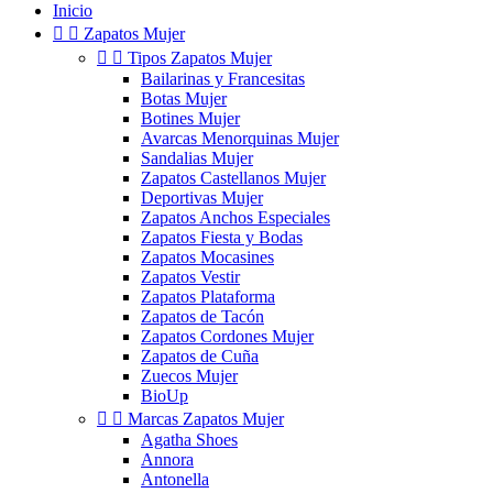
Inicio


Zapatos Mujer


Tipos Zapatos Mujer
Bailarinas y Francesitas
Botas Mujer
Botines Mujer
Avarcas Menorquinas Mujer
Sandalias Mujer
Zapatos Castellanos Mujer
Deportivas Mujer
Zapatos Anchos Especiales
Zapatos Fiesta y Bodas
Zapatos Mocasines
Zapatos Vestir
Zapatos Plataforma
Zapatos de Tacón
Zapatos Cordones Mujer
Zapatos de Cuña
Zuecos Mujer
BioUp


Marcas Zapatos Mujer
Agatha Shoes
Annora
Antonella