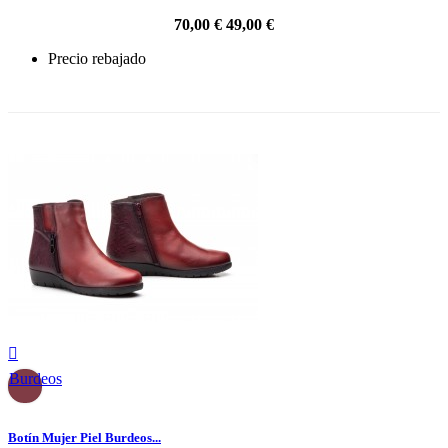
70,00 €
49,00 €
Precio rebajado
-30%

Burdeos
Botín Mujer Piel Burdeos...