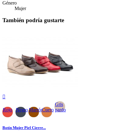
Género
Mujer
También podría gustarte

Gris
Rojo
Negro
Marrón
Cuero
pardo
Botín Mujer Piel Cierre...