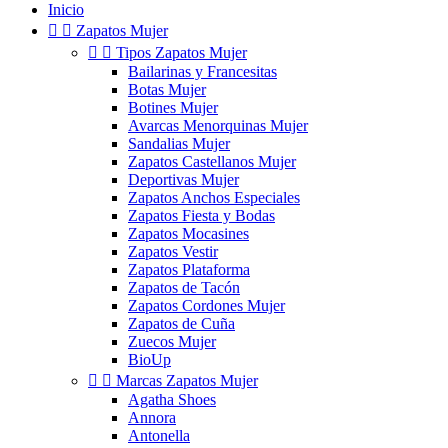
Inicio


Zapatos Mujer


Tipos Zapatos Mujer
Bailarinas y Francesitas
Botas Mujer
Botines Mujer
Avarcas Menorquinas Mujer
Sandalias Mujer
Zapatos Castellanos Mujer
Deportivas Mujer
Zapatos Anchos Especiales
Zapatos Fiesta y Bodas
Zapatos Mocasines
Zapatos Vestir
Zapatos Plataforma
Zapatos de Tacón
Zapatos Cordones Mujer
Zapatos de Cuña
Zuecos Mujer
BioUp


Marcas Zapatos Mujer
Agatha Shoes
Annora
Antonella