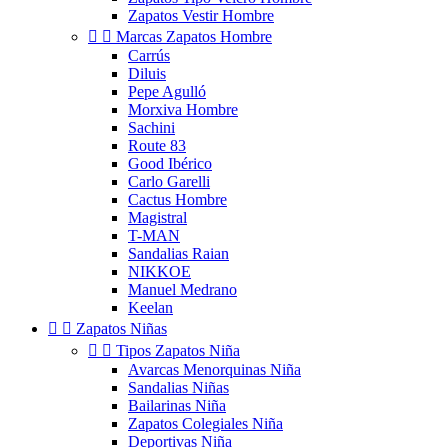
Zapatos Vestir Hombre


Marcas Zapatos Hombre
Carrús
Diluis
Pepe Agulló
Morxiva Hombre
Sachini
Route 83
Good Ibérico
Carlo Garelli
Cactus Hombre
Magistral
T-MAN
Sandalias Raian
NIKKOE
Manuel Medrano
Keelan


Zapatos Niñas


Tipos Zapatos Niña
Avarcas Menorquinas Niña
Sandalias Niñas
Bailarinas Niña
Zapatos Colegiales Niña
Deportivas Niña