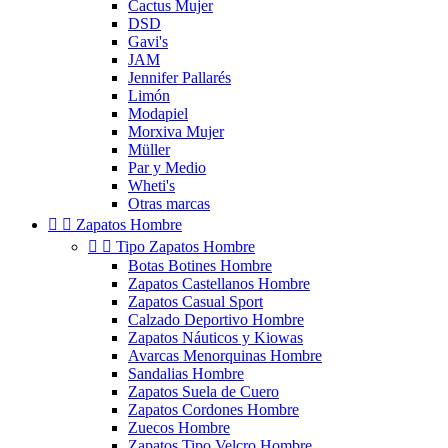
Cactus Mujer
DSD
Gavi's
JAM
Jennifer Pallarés
Limón
Modapiel
Morxiva Mujer
Müller
Par y Medio
Wheti's
Otras marcas


Zapatos Hombre


Tipo Zapatos Hombre
Botas Botines Hombre
Zapatos Castellanos Hombre
Zapatos Casual Sport
Calzado Deportivo Hombre
Zapatos Náuticos y Kiowas
Avarcas Menorquinas Hombre
Sandalias Hombre
Zapatos Suela de Cuero
Zapatos Cordones Hombre
Zuecos Hombre
Zapatos Tipo Velcro Hombre