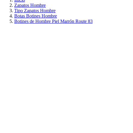
Zapatos Hombre
Tipo Zapatos Hombre
Botas Botines Hombre
Botines de Hombre Piel Marrón Route 83
PRECIO REBAJADO
AHORRA 30%