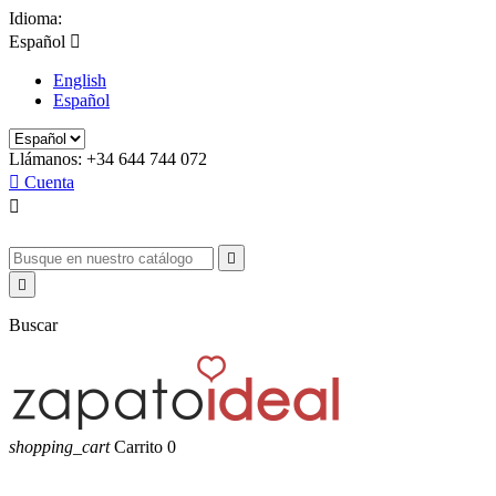
Idioma:
Español

English
Español
Llámanos:
+34 644 744 072

Cuenta



Buscar
shopping_cart
Carrito
0