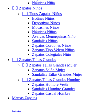
Náuticos Niña


Zapatos Niños


Tipos Zapatos Niños
Botines Niños
Deportivas Niños
Mocasines Niños
Náuticos Niños
Avarcas Menorquinas Niño
Sandalias Niños
Zapatos Cordones Niños
Zapatos Tipo Velcro Niños
Zapatos Colegiales Niño


Zapatos Tallas Grandes


Zapatos Tallas Grandes Mujer
Zapatos Salón Mujer
Sandalias Tallas Grandes Mujer


Zapatos Tallas Grandes Hombre
Zapatos Hombre Vestir
Sandalias Hombre Grandes
Zapatos Casual Hombre
Marcas Zapatos
Inicio