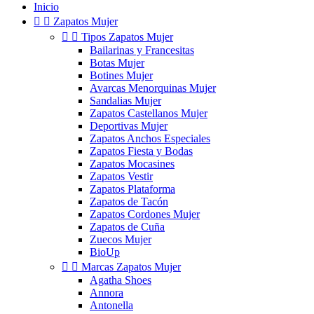
Inicio


Zapatos Mujer


Tipos Zapatos Mujer
Bailarinas y Francesitas
Botas Mujer
Botines Mujer
Avarcas Menorquinas Mujer
Sandalias Mujer
Zapatos Castellanos Mujer
Deportivas Mujer
Zapatos Anchos Especiales
Zapatos Fiesta y Bodas
Zapatos Mocasines
Zapatos Vestir
Zapatos Plataforma
Zapatos de Tacón
Zapatos Cordones Mujer
Zapatos de Cuña
Zuecos Mujer
BioUp


Marcas Zapatos Mujer
Agatha Shoes
Annora
Antonella