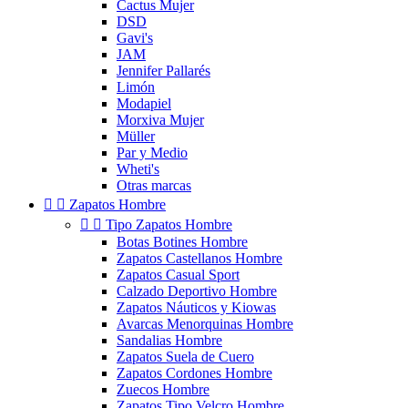
Cactus Mujer
DSD
Gavi's
JAM
Jennifer Pallarés
Limón
Modapiel
Morxiva Mujer
Müller
Par y Medio
Wheti's
Otras marcas


Zapatos Hombre


Tipo Zapatos Hombre
Botas Botines Hombre
Zapatos Castellanos Hombre
Zapatos Casual Sport
Calzado Deportivo Hombre
Zapatos Náuticos y Kiowas
Avarcas Menorquinas Hombre
Sandalias Hombre
Zapatos Suela de Cuero
Zapatos Cordones Hombre
Zuecos Hombre
Zapatos Tipo Velcro Hombre