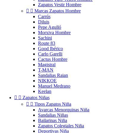
Zapatos Vestir Hombre


Marcas Zapatos Hombre
Carrús
Diluis
Pepe Agulló
Morxiva Hombre
Sachini
Route 83
Good Ibérico
Carlo Garelli
Cactus Hombre
Magistral
T-MAN
Sandalias Raian
NIKKOE
Manuel Medrano
Keelan


Zapatos Niñas


Tipos Zapatos Niña
Avarcas Menorquinas Niña
Sandalias Niñas
Bailarinas Niña
Zapatos Colegiales Niña
Deportivas Niña