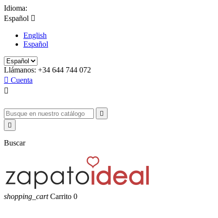
Idioma:
Español

English
Español
Llámanos:
+34 644 744 072

Cuenta



Buscar
shopping_cart
Carrito
0