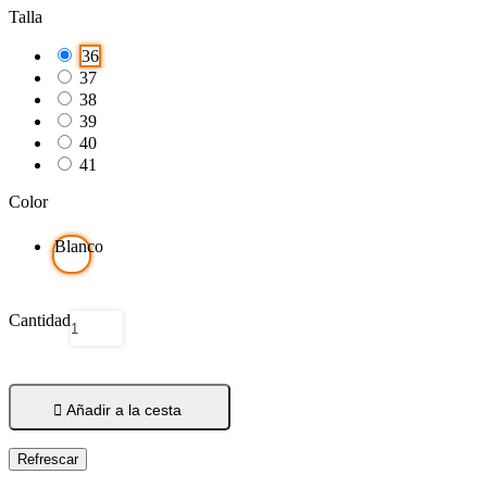
Talla
36
37
38
39
40
41
Color
Blanco
Cantidad

Añadir a la cesta