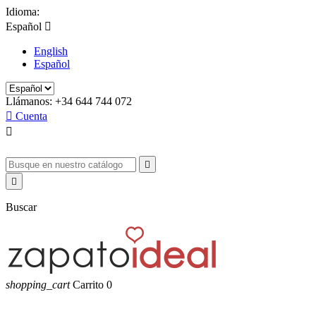
Idioma:
Español

English
Español
Llámanos:
+34 644 744 072

Cuenta



Buscar
shopping_cart
Carrito
0