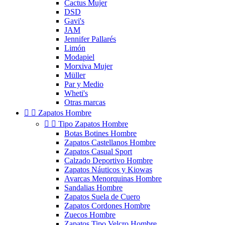
Cactus Mujer
DSD
Gavi's
JAM
Jennifer Pallarés
Limón
Modapiel
Morxiva Mujer
Müller
Par y Medio
Wheti's
Otras marcas


Zapatos Hombre


Tipo Zapatos Hombre
Botas Botines Hombre
Zapatos Castellanos Hombre
Zapatos Casual Sport
Calzado Deportivo Hombre
Zapatos Náuticos y Kiowas
Avarcas Menorquinas Hombre
Sandalias Hombre
Zapatos Suela de Cuero
Zapatos Cordones Hombre
Zuecos Hombre
Zapatos Tipo Velcro Hombre