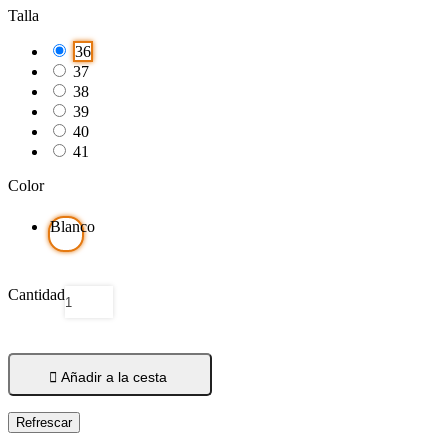
Talla
36
37
38
39
40
41
Color
Blanco
Cantidad

Añadir a la cesta