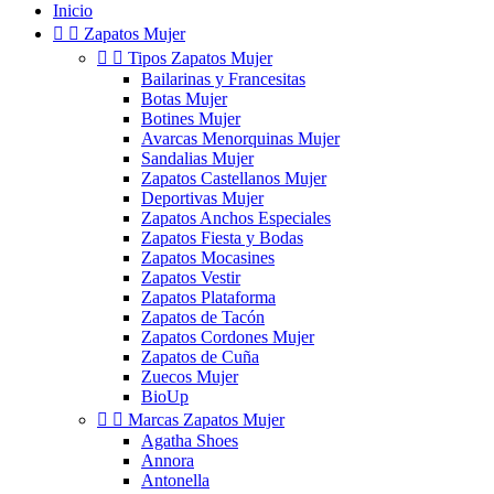
Inicio


Zapatos Mujer


Tipos Zapatos Mujer
Bailarinas y Francesitas
Botas Mujer
Botines Mujer
Avarcas Menorquinas Mujer
Sandalias Mujer
Zapatos Castellanos Mujer
Deportivas Mujer
Zapatos Anchos Especiales
Zapatos Fiesta y Bodas
Zapatos Mocasines
Zapatos Vestir
Zapatos Plataforma
Zapatos de Tacón
Zapatos Cordones Mujer
Zapatos de Cuña
Zuecos Mujer
BioUp


Marcas Zapatos Mujer
Agatha Shoes
Annora
Antonella