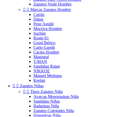
Zapatos Vestir Hombre


Marcas Zapatos Hombre
Carrús
Diluis
Pepe Agulló
Morxiva Hombre
Sachini
Route 83
Good Ibérico
Carlo Garelli
Cactus Hombre
Magistral
T-MAN
Sandalias Raian
NIKKOE
Manuel Medrano
Keelan


Zapatos Niñas


Tipos Zapatos Niña
Avarcas Menorquinas Niña
Sandalias Niñas
Bailarinas Niña
Zapatos Colegiales Niña
Deportivas Niña