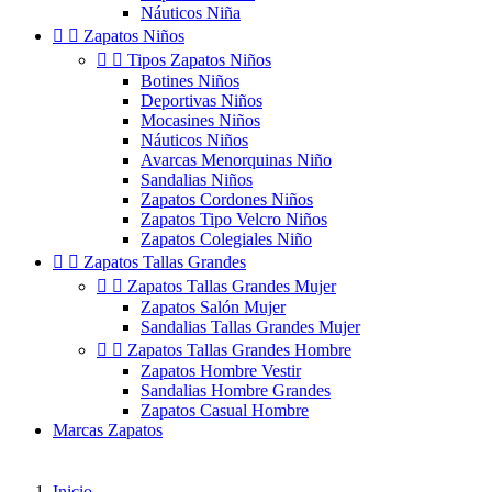
Náuticos Niña


Zapatos Niños


Tipos Zapatos Niños
Botines Niños
Deportivas Niños
Mocasines Niños
Náuticos Niños
Avarcas Menorquinas Niño
Sandalias Niños
Zapatos Cordones Niños
Zapatos Tipo Velcro Niños
Zapatos Colegiales Niño


Zapatos Tallas Grandes


Zapatos Tallas Grandes Mujer
Zapatos Salón Mujer
Sandalias Tallas Grandes Mujer


Zapatos Tallas Grandes Hombre
Zapatos Hombre Vestir
Sandalias Hombre Grandes
Zapatos Casual Hombre
Marcas Zapatos
Inicio