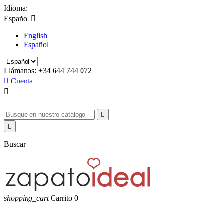
Idioma:
Español

English
Español
Llámanos:
+34 644 744 072

Cuenta



Buscar
shopping_cart
Carrito
0