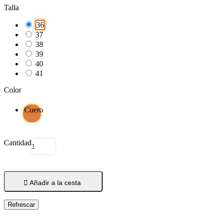
Talla
36
37
38
39
40
41
Color
Cuero
Cantidad

Añadir a la cesta