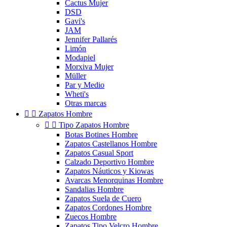
Cactus Mujer
DSD
Gavi's
JAM
Jennifer Pallarés
Limón
Modapiel
Morxiva Mujer
Müller
Par y Medio
Wheti's
Otras marcas


Zapatos Hombre


Tipo Zapatos Hombre
Botas Botines Hombre
Zapatos Castellanos Hombre
Zapatos Casual Sport
Calzado Deportivo Hombre
Zapatos Náuticos y Kiowas
Avarcas Menorquinas Hombre
Sandalias Hombre
Zapatos Suela de Cuero
Zapatos Cordones Hombre
Zuecos Hombre
Zapatos Tipo Velcro Hombre