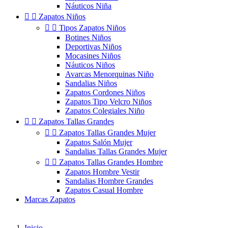
Náuticos Niña


Zapatos Niños


Tipos Zapatos Niños
Botines Niños
Deportivas Niños
Mocasines Niños
Náuticos Niños
Avarcas Menorquinas Niño
Sandalias Niños
Zapatos Cordones Niños
Zapatos Tipo Velcro Niños
Zapatos Colegiales Niño


Zapatos Tallas Grandes


Zapatos Tallas Grandes Mujer
Zapatos Salón Mujer
Sandalias Tallas Grandes Mujer


Zapatos Tallas Grandes Hombre
Zapatos Hombre Vestir
Sandalias Hombre Grandes
Zapatos Casual Hombre
Marcas Zapatos
Inicio