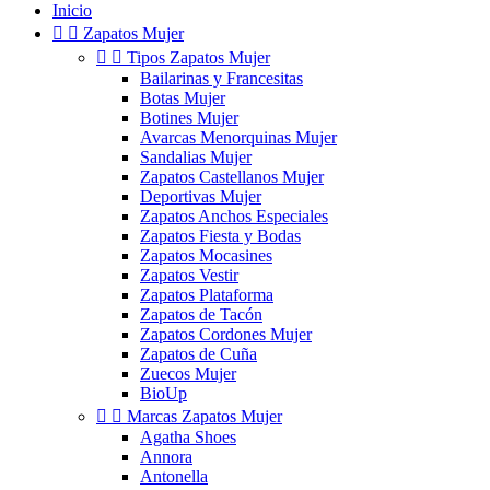
Inicio


Zapatos Mujer


Tipos Zapatos Mujer
Bailarinas y Francesitas
Botas Mujer
Botines Mujer
Avarcas Menorquinas Mujer
Sandalias Mujer
Zapatos Castellanos Mujer
Deportivas Mujer
Zapatos Anchos Especiales
Zapatos Fiesta y Bodas
Zapatos Mocasines
Zapatos Vestir
Zapatos Plataforma
Zapatos de Tacón
Zapatos Cordones Mujer
Zapatos de Cuña
Zuecos Mujer
BioUp


Marcas Zapatos Mujer
Agatha Shoes
Annora
Antonella