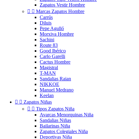
Zapatos Vestir Hombre


Marcas Zapatos Hombre
Carrús
Diluis
Pepe Agulló
Morxiva Hombre
Sachini
Route 83
Good Ibérico
Carlo Garelli
Cactus Hombre
Magistral
T-MAN
Sandalias Raian
NIKKOE
Manuel Medrano
Keelan


Zapatos Niñas


Tipos Zapatos Niña
Avarcas Menorquinas Niña
Sandalias Niñas
Bailarinas Niña
Zapatos Colegiales Niña
Deportivas Niña