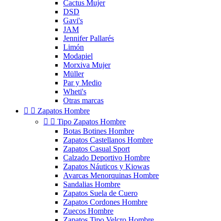
Cactus Mujer
DSD
Gavi's
JAM
Jennifer Pallarés
Limón
Modapiel
Morxiva Mujer
Müller
Par y Medio
Wheti's
Otras marcas


Zapatos Hombre


Tipo Zapatos Hombre
Botas Botines Hombre
Zapatos Castellanos Hombre
Zapatos Casual Sport
Calzado Deportivo Hombre
Zapatos Náuticos y Kiowas
Avarcas Menorquinas Hombre
Sandalias Hombre
Zapatos Suela de Cuero
Zapatos Cordones Hombre
Zuecos Hombre
Zapatos Tipo Velcro Hombre