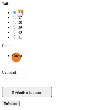
Talla
36
37
38
39
40
41
Color
Cuero
Cantidad

Añadir a la cesta