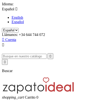
Idioma:
Español

English
Español
Llámanos:
+34 644 744 072

Cuenta



Buscar
shopping_cart
Carrito
0