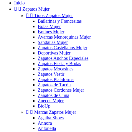
Inicio


Zapatos Mujer


Tipos Zapatos Mujer
Bailarinas y Francesitas
Botas Mujer
Botines Mujer
Avarcas Menorquinas Mujer
Sandalias Mujer
Zapatos Castellanos Mujer
Deportivas Mujer
Zapatos Anchos Especiales
Zapatos Fiesta y Bodas
Zapatos Mocasines
Zapatos Vestir
Zapatos Plataforma
Zapatos de Tacón
Zapatos Cordones Mujer
Zapatos de Cuña
Zuecos Mujer
BioUp


Marcas Zapatos Mujer
Agatha Shoes
Annora
Antonella