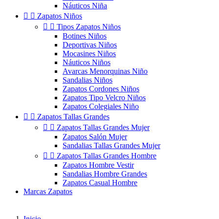
Náuticos Niña


Zapatos Niños


Tipos Zapatos Niños
Botines Niños
Deportivas Niños
Mocasines Niños
Náuticos Niños
Avarcas Menorquinas Niño
Sandalias Niños
Zapatos Cordones Niños
Zapatos Tipo Velcro Niños
Zapatos Colegiales Niño


Zapatos Tallas Grandes


Zapatos Tallas Grandes Mujer
Zapatos Salón Mujer
Sandalias Tallas Grandes Mujer


Zapatos Tallas Grandes Hombre
Zapatos Hombre Vestir
Sandalias Hombre Grandes
Zapatos Casual Hombre
Marcas Zapatos
Inicio