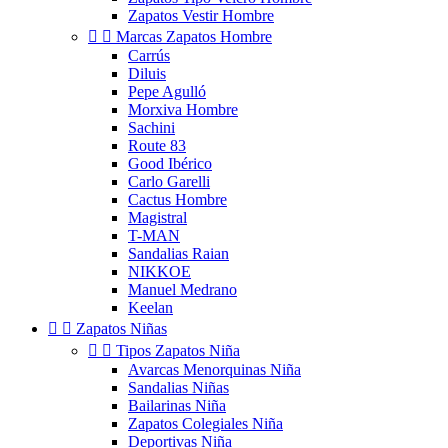
Zapatos Vestir Hombre


Marcas Zapatos Hombre
Carrús
Diluis
Pepe Agulló
Morxiva Hombre
Sachini
Route 83
Good Ibérico
Carlo Garelli
Cactus Hombre
Magistral
T-MAN
Sandalias Raian
NIKKOE
Manuel Medrano
Keelan


Zapatos Niñas


Tipos Zapatos Niña
Avarcas Menorquinas Niña
Sandalias Niñas
Bailarinas Niña
Zapatos Colegiales Niña
Deportivas Niña