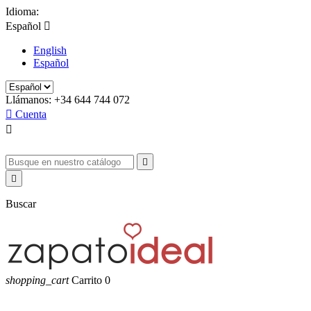
Idioma:
Español

English
Español
Llámanos:
+34 644 744 072

Cuenta



Buscar
shopping_cart
Carrito
0