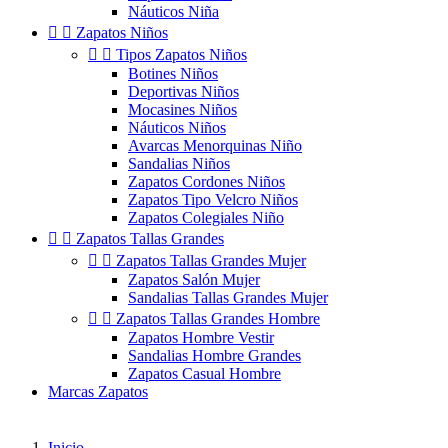
Náuticos Niña


Zapatos Niños


Tipos Zapatos Niños
Botines Niños
Deportivas Niños
Mocasines Niños
Náuticos Niños
Avarcas Menorquinas Niño
Sandalias Niños
Zapatos Cordones Niños
Zapatos Tipo Velcro Niños
Zapatos Colegiales Niño


Zapatos Tallas Grandes


Zapatos Tallas Grandes Mujer
Zapatos Salón Mujer
Sandalias Tallas Grandes Mujer


Zapatos Tallas Grandes Hombre
Zapatos Hombre Vestir
Sandalias Hombre Grandes
Zapatos Casual Hombre
Marcas Zapatos
Inicio