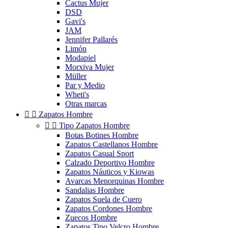
Cactus Mujer
DSD
Gavi's
JAM
Jennifer Pallarés
Limón
Modapiel
Morxiva Mujer
Müller
Par y Medio
Wheti's
Otras marcas


Zapatos Hombre


Tipo Zapatos Hombre
Botas Botines Hombre
Zapatos Castellanos Hombre
Zapatos Casual Sport
Calzado Deportivo Hombre
Zapatos Náuticos y Kiowas
Avarcas Menorquinas Hombre
Sandalias Hombre
Zapatos Suela de Cuero
Zapatos Cordones Hombre
Zuecos Hombre
Zapatos Tipo Velcro Hombre