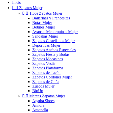
Inicio


Zapatos Mujer


Tipos Zapatos Mujer
Bailarinas y Francesitas
Botas Mujer
Botines Mujer
Avarcas Menorquinas Mujer
Sandalias Mujer
Zapatos Castellanos Mujer
Deportivas Mujer
Zapatos Anchos Especiales
Zapatos Fiesta y Bodas
Zapatos Mocasines
Zapatos Vestir
Zapatos Plataforma
Zapatos de Tacón
Zapatos Cordones Mujer
Zapatos de Cuña
Zuecos Mujer
BioUp


Marcas Zapatos Mujer
Agatha Shoes
Annora
Antonella