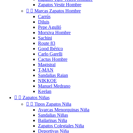
Zapatos Vestir Hombre


Marcas Zapatos Hombre
Carrús
Diluis
Pepe Agulló
Morxiva Hombre
Sachini
Route 83
Good Ibérico
Carlo Garelli
Cactus Hombre
Magistral
T-MAN
Sandalias Raian
NIKKOE
Manuel Medrano
Keelan


Zapatos Niñas


Tipos Zapatos Niña
Avarcas Menorquinas Niña
Sandalias Niñas
Bailarinas Niña
Zapatos Colegiales Niña
Deportivas Niña