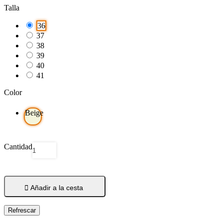
Talla
36
37
38
39
40
41
Color
Beige
Cantidad

Añadir a la cesta