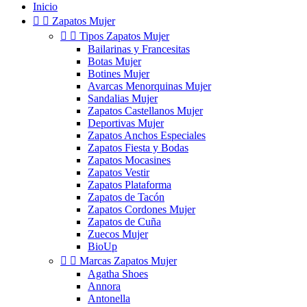
Inicio


Zapatos Mujer


Tipos Zapatos Mujer
Bailarinas y Francesitas
Botas Mujer
Botines Mujer
Avarcas Menorquinas Mujer
Sandalias Mujer
Zapatos Castellanos Mujer
Deportivas Mujer
Zapatos Anchos Especiales
Zapatos Fiesta y Bodas
Zapatos Mocasines
Zapatos Vestir
Zapatos Plataforma
Zapatos de Tacón
Zapatos Cordones Mujer
Zapatos de Cuña
Zuecos Mujer
BioUp


Marcas Zapatos Mujer
Agatha Shoes
Annora
Antonella