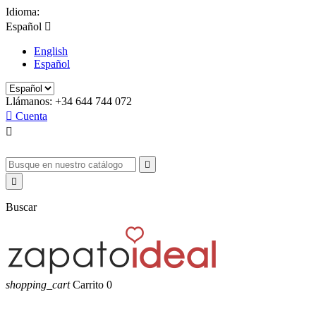
Idioma:
Español

English
Español
Llámanos:
+34 644 744 072

Cuenta



Buscar
shopping_cart
Carrito
0