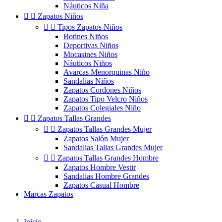
Náuticos Niña


Zapatos Niños


Tipos Zapatos Niños
Botines Niños
Deportivas Niños
Mocasines Niños
Náuticos Niños
Avarcas Menorquinas Niño
Sandalias Niños
Zapatos Cordones Niños
Zapatos Tipo Velcro Niños
Zapatos Colegiales Niño


Zapatos Tallas Grandes


Zapatos Tallas Grandes Mujer
Zapatos Salón Mujer
Sandalias Tallas Grandes Mujer


Zapatos Tallas Grandes Hombre
Zapatos Hombre Vestir
Sandalias Hombre Grandes
Zapatos Casual Hombre
Marcas Zapatos
Inicio