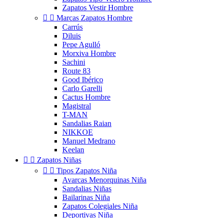
Zapatos Vestir Hombre


Marcas Zapatos Hombre
Carrús
Diluis
Pepe Agulló
Morxiva Hombre
Sachini
Route 83
Good Ibérico
Carlo Garelli
Cactus Hombre
Magistral
T-MAN
Sandalias Raian
NIKKOE
Manuel Medrano
Keelan


Zapatos Niñas


Tipos Zapatos Niña
Avarcas Menorquinas Niña
Sandalias Niñas
Bailarinas Niña
Zapatos Colegiales Niña
Deportivas Niña