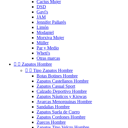
Cactus Mujer
DSD
Gavi's
JAM
Jennifer Pallarés
Limón
Modapiel
Morxiva Mujer
Müller
Par y Medio
Wheti's
Otras marcas


Zapatos Hombre


Tipo Zapatos Hombre
Botas Botines Hombre
Zapatos Castellanos Hombre
Zapatos Casual Sport
Calzado Deportivo Hombre
Zapatos Náuticos y Kiowas
Avarcas Menorquinas Hombre
Sandalias Hombre
Zapatos Suela de Cuero
Zapatos Cordones Hombre
Zuecos Hombre
Zapatos Tipo Velcro Hombre