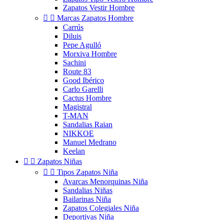
Zapatos Vestir Hombre


Marcas Zapatos Hombre
Carrús
Diluis
Pepe Agulló
Morxiva Hombre
Sachini
Route 83
Good Ibérico
Carlo Garelli
Cactus Hombre
Magistral
T-MAN
Sandalias Raian
NIKKOE
Manuel Medrano
Keelan


Zapatos Niñas


Tipos Zapatos Niña
Avarcas Menorquinas Niña
Sandalias Niñas
Bailarinas Niña
Zapatos Colegiales Niña
Deportivas Niña