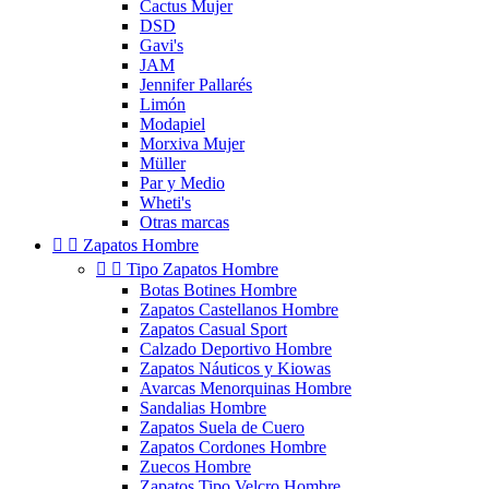
Cactus Mujer
DSD
Gavi's
JAM
Jennifer Pallarés
Limón
Modapiel
Morxiva Mujer
Müller
Par y Medio
Wheti's
Otras marcas


Zapatos Hombre


Tipo Zapatos Hombre
Botas Botines Hombre
Zapatos Castellanos Hombre
Zapatos Casual Sport
Calzado Deportivo Hombre
Zapatos Náuticos y Kiowas
Avarcas Menorquinas Hombre
Sandalias Hombre
Zapatos Suela de Cuero
Zapatos Cordones Hombre
Zuecos Hombre
Zapatos Tipo Velcro Hombre