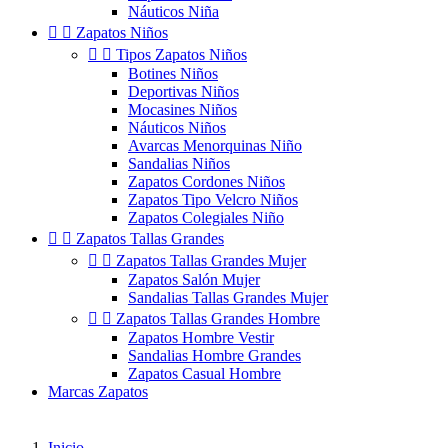
Náuticos Niña


Zapatos Niños


Tipos Zapatos Niños
Botines Niños
Deportivas Niños
Mocasines Niños
Náuticos Niños
Avarcas Menorquinas Niño
Sandalias Niños
Zapatos Cordones Niños
Zapatos Tipo Velcro Niños
Zapatos Colegiales Niño


Zapatos Tallas Grandes


Zapatos Tallas Grandes Mujer
Zapatos Salón Mujer
Sandalias Tallas Grandes Mujer


Zapatos Tallas Grandes Hombre
Zapatos Hombre Vestir
Sandalias Hombre Grandes
Zapatos Casual Hombre
Marcas Zapatos
Inicio