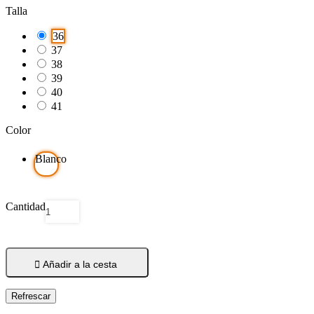
Talla
36
37
38
39
40
41
Color
Blanco
Cantidad

Añadir a la cesta