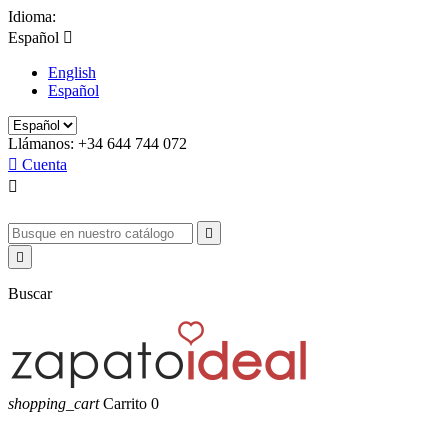
Idioma:
Español

English
Español
Llámanos:
+34 644 744 072

Cuenta



Buscar
shopping_cart
Carrito
0