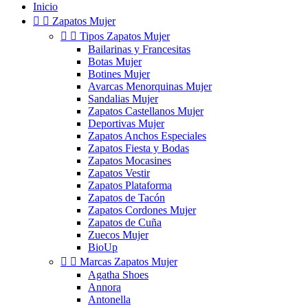
Inicio


Zapatos Mujer


Tipos Zapatos Mujer
Bailarinas y Francesitas
Botas Mujer
Botines Mujer
Avarcas Menorquinas Mujer
Sandalias Mujer
Zapatos Castellanos Mujer
Deportivas Mujer
Zapatos Anchos Especiales
Zapatos Fiesta y Bodas
Zapatos Mocasines
Zapatos Vestir
Zapatos Plataforma
Zapatos de Tacón
Zapatos Cordones Mujer
Zapatos de Cuña
Zuecos Mujer
BioUp


Marcas Zapatos Mujer
Agatha Shoes
Annora
Antonella