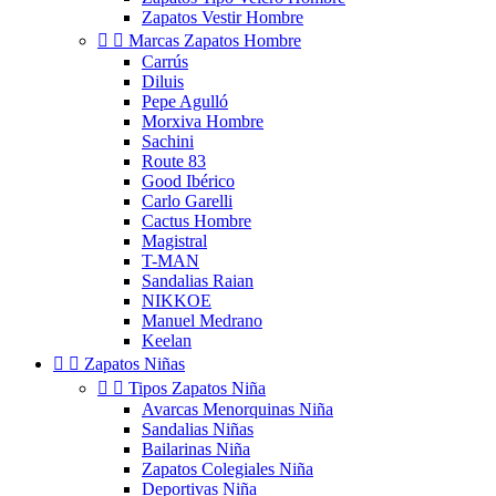
Zapatos Vestir Hombre


Marcas Zapatos Hombre
Carrús
Diluis
Pepe Agulló
Morxiva Hombre
Sachini
Route 83
Good Ibérico
Carlo Garelli
Cactus Hombre
Magistral
T-MAN
Sandalias Raian
NIKKOE
Manuel Medrano
Keelan


Zapatos Niñas


Tipos Zapatos Niña
Avarcas Menorquinas Niña
Sandalias Niñas
Bailarinas Niña
Zapatos Colegiales Niña
Deportivas Niña