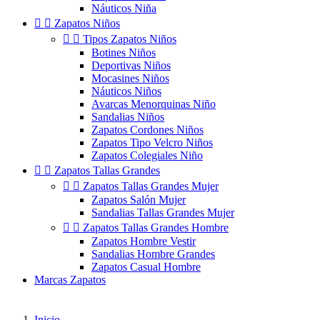
Náuticos Niña


Zapatos Niños


Tipos Zapatos Niños
Botines Niños
Deportivas Niños
Mocasines Niños
Náuticos Niños
Avarcas Menorquinas Niño
Sandalias Niños
Zapatos Cordones Niños
Zapatos Tipo Velcro Niños
Zapatos Colegiales Niño


Zapatos Tallas Grandes


Zapatos Tallas Grandes Mujer
Zapatos Salón Mujer
Sandalias Tallas Grandes Mujer


Zapatos Tallas Grandes Hombre
Zapatos Hombre Vestir
Sandalias Hombre Grandes
Zapatos Casual Hombre
Marcas Zapatos
Inicio