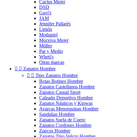
Cactus Mujer
DSD
Gavi's
JAM
Jennifer Pallarés
Limón
Modapiel
Morxiva Mujer
Müller
Par y Medio
Wheti's
Otras marcas


Zapatos Hombre


Tipo Zapatos Hombre
Botas Botines Hombre
Zapatos Castellanos Hombre
Zapatos Casual Sport
Calzado Deportivo Hombre
Zapatos Náuticos y Kiowas
Avarcas Menorquinas Hombre
Sandalias Hombre
Zapatos Suela de Cuero
Zapatos Cordones Hombre
Zuecos Hombre
Zapatos Tipo Velcro Hombre