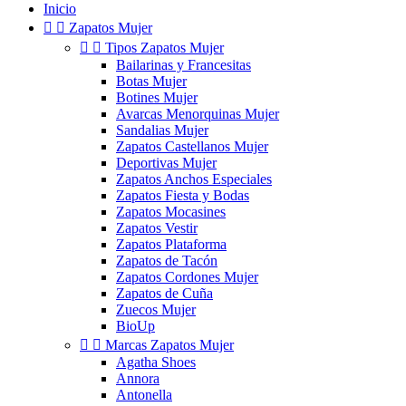
Inicio


Zapatos Mujer


Tipos Zapatos Mujer
Bailarinas y Francesitas
Botas Mujer
Botines Mujer
Avarcas Menorquinas Mujer
Sandalias Mujer
Zapatos Castellanos Mujer
Deportivas Mujer
Zapatos Anchos Especiales
Zapatos Fiesta y Bodas
Zapatos Mocasines
Zapatos Vestir
Zapatos Plataforma
Zapatos de Tacón
Zapatos Cordones Mujer
Zapatos de Cuña
Zuecos Mujer
BioUp


Marcas Zapatos Mujer
Agatha Shoes
Annora
Antonella