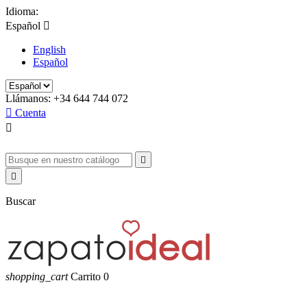
Idioma:
Español

English
Español
Llámanos:
+34 644 744 072

Cuenta



Buscar
shopping_cart
Carrito
0