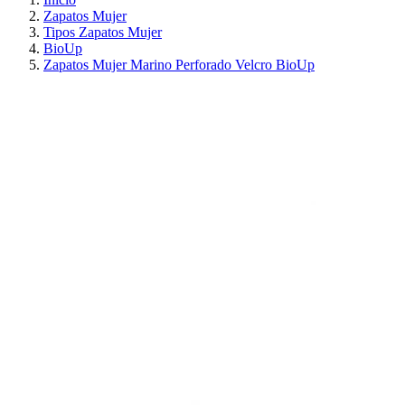
Zapatos Mujer
Tipos Zapatos Mujer
BioUp
Zapatos Mujer Marino Perforado Velcro BioUp
¡EN OFERTA!
AHORRA 30%