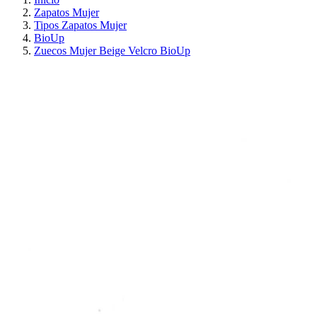
Zapatos Mujer
Tipos Zapatos Mujer
BioUp
Zuecos Mujer Beige Velcro BioUp
¡EN OFERTA!
AHORRA 30%