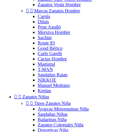
Zapatos Vestir Hombre


Marcas Zapatos Hombre
Carrús
Diluis
Pepe Agulló
Morxiva Hombre
Sachini
Route 83
Good Ibérico
Carlo Garelli
Cactus Hombre
Magistral
T-MAN
Sandalias Raian
NIKKOE
Manuel Medrano
Keelan


Zapatos Niñas


Tipos Zapatos Niña
Avarcas Menorquinas Niña
Sandalias Niñas
Bailarinas Niña
Zapatos Colegiales Niña
Deportivas Niña