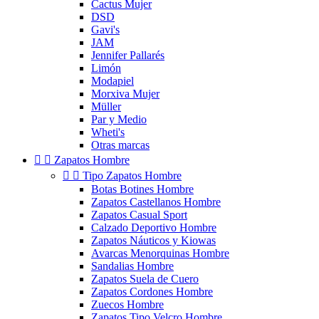
Cactus Mujer
DSD
Gavi's
JAM
Jennifer Pallarés
Limón
Modapiel
Morxiva Mujer
Müller
Par y Medio
Wheti's
Otras marcas


Zapatos Hombre


Tipo Zapatos Hombre
Botas Botines Hombre
Zapatos Castellanos Hombre
Zapatos Casual Sport
Calzado Deportivo Hombre
Zapatos Náuticos y Kiowas
Avarcas Menorquinas Hombre
Sandalias Hombre
Zapatos Suela de Cuero
Zapatos Cordones Hombre
Zuecos Hombre
Zapatos Tipo Velcro Hombre