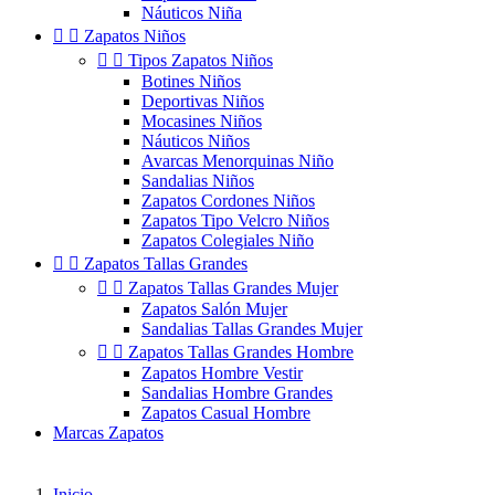
Náuticos Niña


Zapatos Niños


Tipos Zapatos Niños
Botines Niños
Deportivas Niños
Mocasines Niños
Náuticos Niños
Avarcas Menorquinas Niño
Sandalias Niños
Zapatos Cordones Niños
Zapatos Tipo Velcro Niños
Zapatos Colegiales Niño


Zapatos Tallas Grandes


Zapatos Tallas Grandes Mujer
Zapatos Salón Mujer
Sandalias Tallas Grandes Mujer


Zapatos Tallas Grandes Hombre
Zapatos Hombre Vestir
Sandalias Hombre Grandes
Zapatos Casual Hombre
Marcas Zapatos
Inicio