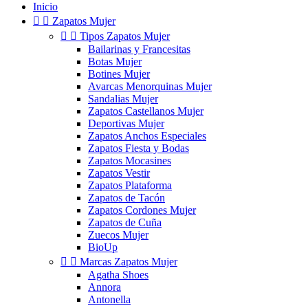
Inicio


Zapatos Mujer


Tipos Zapatos Mujer
Bailarinas y Francesitas
Botas Mujer
Botines Mujer
Avarcas Menorquinas Mujer
Sandalias Mujer
Zapatos Castellanos Mujer
Deportivas Mujer
Zapatos Anchos Especiales
Zapatos Fiesta y Bodas
Zapatos Mocasines
Zapatos Vestir
Zapatos Plataforma
Zapatos de Tacón
Zapatos Cordones Mujer
Zapatos de Cuña
Zuecos Mujer
BioUp


Marcas Zapatos Mujer
Agatha Shoes
Annora
Antonella