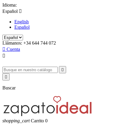
Idioma:
Español

English
Español
Llámanos:
+34 644 744 072

Cuenta



Buscar
shopping_cart
Carrito
0