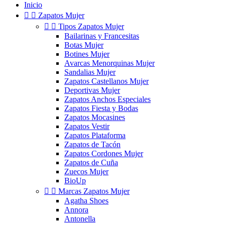
Inicio


Zapatos Mujer


Tipos Zapatos Mujer
Bailarinas y Francesitas
Botas Mujer
Botines Mujer
Avarcas Menorquinas Mujer
Sandalias Mujer
Zapatos Castellanos Mujer
Deportivas Mujer
Zapatos Anchos Especiales
Zapatos Fiesta y Bodas
Zapatos Mocasines
Zapatos Vestir
Zapatos Plataforma
Zapatos de Tacón
Zapatos Cordones Mujer
Zapatos de Cuña
Zuecos Mujer
BioUp


Marcas Zapatos Mujer
Agatha Shoes
Annora
Antonella