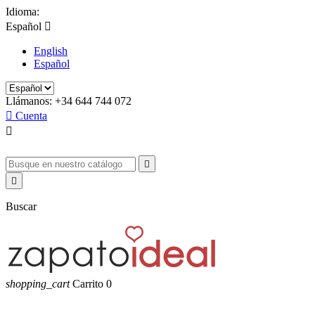
Idioma:
Español

English
Español
Llámanos:
+34 644 744 072

Cuenta



Buscar
shopping_cart
Carrito
0