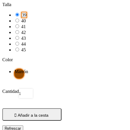
Talla
39
40
41
42
43
44
45
Color
Marrón
Cantidad

Añadir a la cesta