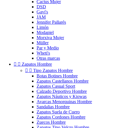
Cactus Mujer
DSD
Gavi's
JAM
Jennifer Pallarés
Limón
Modapiel
Morxiva Mujer
Müller
Par y Medio
Wheti's
Otras marcas


Zapatos Hombre


Tipo Zapatos Hombre
Botas Botines Hombre
Zapatos Castellanos Hombre
Zapatos Casual Sport
Calzado Deportivo Hombre
Zapatos Náuticos y Kiowas
Avarcas Menorquinas Hombre
Sandalias Hombre
Zapatos Suela de Cuero
Zapatos Cordones Hombre
Zuecos Hombre
Zapatos Tipo Velcro Hombre