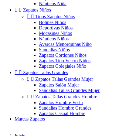
Náuticos Niña


Zapatos Niños


Tipos Zapatos Niños
Botines Niños
Deportivas Niños
Mocasines Niños
Náuticos Niños
Avarcas Menorquinas Niño
Sandalias Niños
Zapatos Cordones Niños
Zapatos Tipo Velcro Niños
Zapatos Colegiales Niño


Zapatos Tallas Grandes


Zapatos Tallas Grandes Mujer
Zapatos Salón Mujer
Sandalias Tallas Grandes Mujer


Zapatos Tallas Grandes Hombre
Zapatos Hombre Vestir
Sandalias Hombre Grandes
Zapatos Casual Hombre
Marcas Zapatos
Inicio