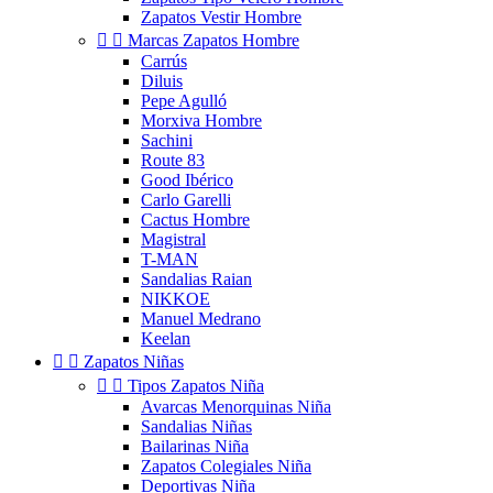
Zapatos Vestir Hombre


Marcas Zapatos Hombre
Carrús
Diluis
Pepe Agulló
Morxiva Hombre
Sachini
Route 83
Good Ibérico
Carlo Garelli
Cactus Hombre
Magistral
T-MAN
Sandalias Raian
NIKKOE
Manuel Medrano
Keelan


Zapatos Niñas


Tipos Zapatos Niña
Avarcas Menorquinas Niña
Sandalias Niñas
Bailarinas Niña
Zapatos Colegiales Niña
Deportivas Niña