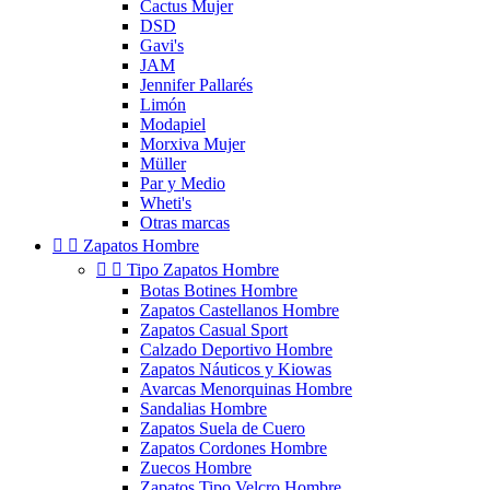
Cactus Mujer
DSD
Gavi's
JAM
Jennifer Pallarés
Limón
Modapiel
Morxiva Mujer
Müller
Par y Medio
Wheti's
Otras marcas


Zapatos Hombre


Tipo Zapatos Hombre
Botas Botines Hombre
Zapatos Castellanos Hombre
Zapatos Casual Sport
Calzado Deportivo Hombre
Zapatos Náuticos y Kiowas
Avarcas Menorquinas Hombre
Sandalias Hombre
Zapatos Suela de Cuero
Zapatos Cordones Hombre
Zuecos Hombre
Zapatos Tipo Velcro Hombre