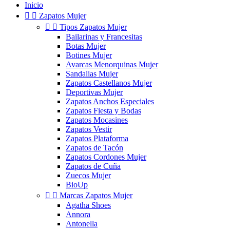
Inicio


Zapatos Mujer


Tipos Zapatos Mujer
Bailarinas y Francesitas
Botas Mujer
Botines Mujer
Avarcas Menorquinas Mujer
Sandalias Mujer
Zapatos Castellanos Mujer
Deportivas Mujer
Zapatos Anchos Especiales
Zapatos Fiesta y Bodas
Zapatos Mocasines
Zapatos Vestir
Zapatos Plataforma
Zapatos de Tacón
Zapatos Cordones Mujer
Zapatos de Cuña
Zuecos Mujer
BioUp


Marcas Zapatos Mujer
Agatha Shoes
Annora
Antonella