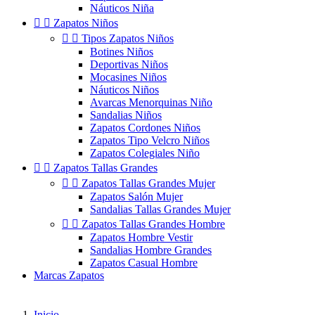
Náuticos Niña


Zapatos Niños


Tipos Zapatos Niños
Botines Niños
Deportivas Niños
Mocasines Niños
Náuticos Niños
Avarcas Menorquinas Niño
Sandalias Niños
Zapatos Cordones Niños
Zapatos Tipo Velcro Niños
Zapatos Colegiales Niño


Zapatos Tallas Grandes


Zapatos Tallas Grandes Mujer
Zapatos Salón Mujer
Sandalias Tallas Grandes Mujer


Zapatos Tallas Grandes Hombre
Zapatos Hombre Vestir
Sandalias Hombre Grandes
Zapatos Casual Hombre
Marcas Zapatos
Inicio