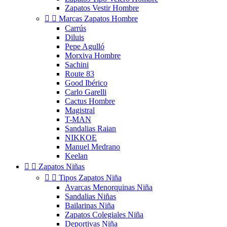
Zapatos Vestir Hombre


Marcas Zapatos Hombre
Carrús
Diluis
Pepe Agulló
Morxiva Hombre
Sachini
Route 83
Good Ibérico
Carlo Garelli
Cactus Hombre
Magistral
T-MAN
Sandalias Raian
NIKKOE
Manuel Medrano
Keelan


Zapatos Niñas


Tipos Zapatos Niña
Avarcas Menorquinas Niña
Sandalias Niñas
Bailarinas Niña
Zapatos Colegiales Niña
Deportivas Niña