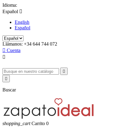
Idioma:
Español

English
Español
Llámanos:
+34 644 744 072

Cuenta



Buscar
shopping_cart
Carrito
0