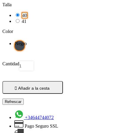
Talla
40
41
Color
Negro
Cantidad

Añadir a la cesta
+34644744072
Pago Seguro SSL