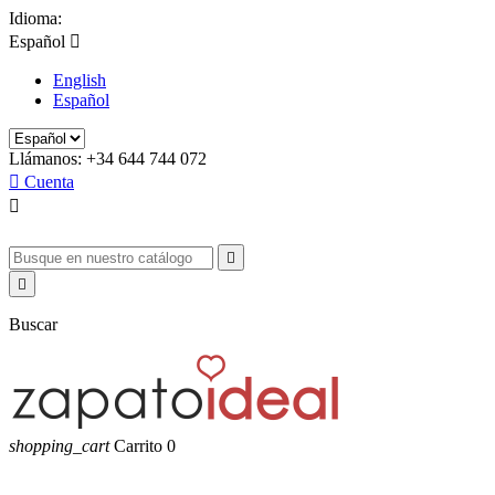
Idioma:
Español

English
Español
Llámanos:
+34 644 744 072

Cuenta



Buscar
shopping_cart
Carrito
0