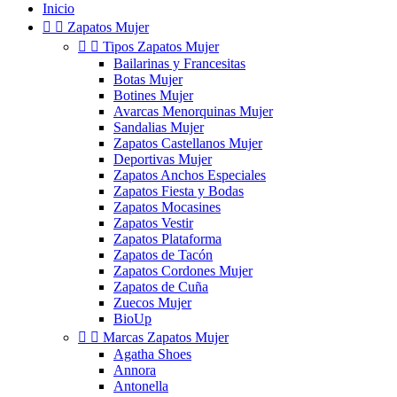
Inicio


Zapatos Mujer


Tipos Zapatos Mujer
Bailarinas y Francesitas
Botas Mujer
Botines Mujer
Avarcas Menorquinas Mujer
Sandalias Mujer
Zapatos Castellanos Mujer
Deportivas Mujer
Zapatos Anchos Especiales
Zapatos Fiesta y Bodas
Zapatos Mocasines
Zapatos Vestir
Zapatos Plataforma
Zapatos de Tacón
Zapatos Cordones Mujer
Zapatos de Cuña
Zuecos Mujer
BioUp


Marcas Zapatos Mujer
Agatha Shoes
Annora
Antonella