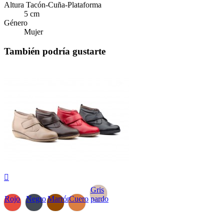
Altura Tacón-Cuña-Plataforma
5 cm
Género
Mujer
También podría gustarte

Gris
Rojo
Negro
Marrón
Cuero
pardo