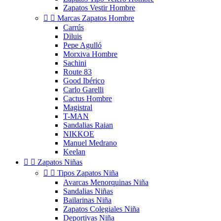
Zapatos Vestir Hombre


Marcas Zapatos Hombre
Carrús
Diluis
Pepe Agulló
Morxiva Hombre
Sachini
Route 83
Good Ibérico
Carlo Garelli
Cactus Hombre
Magistral
T-MAN
Sandalias Raian
NIKKOE
Manuel Medrano
Keelan


Zapatos Niñas


Tipos Zapatos Niña
Avarcas Menorquinas Niña
Sandalias Niñas
Bailarinas Niña
Zapatos Colegiales Niña
Deportivas Niña