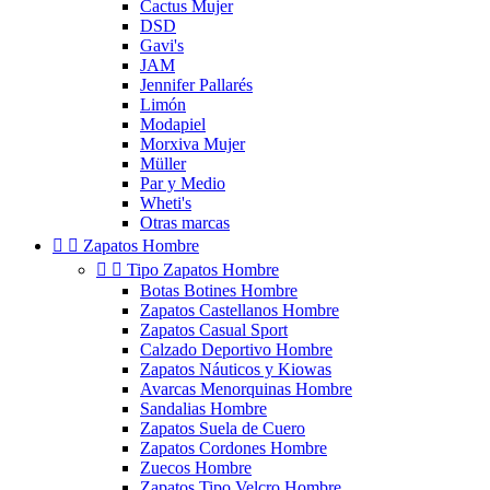
Cactus Mujer
DSD
Gavi's
JAM
Jennifer Pallarés
Limón
Modapiel
Morxiva Mujer
Müller
Par y Medio
Wheti's
Otras marcas


Zapatos Hombre


Tipo Zapatos Hombre
Botas Botines Hombre
Zapatos Castellanos Hombre
Zapatos Casual Sport
Calzado Deportivo Hombre
Zapatos Náuticos y Kiowas
Avarcas Menorquinas Hombre
Sandalias Hombre
Zapatos Suela de Cuero
Zapatos Cordones Hombre
Zuecos Hombre
Zapatos Tipo Velcro Hombre