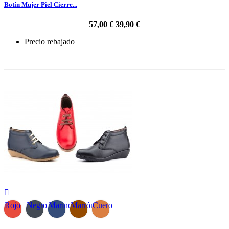
Botín Mujer Piel Cierre...
57,00 €
39,90 €
Precio rebajado
-30%

Rojo
Negro
Marino
Marrón
Cuero