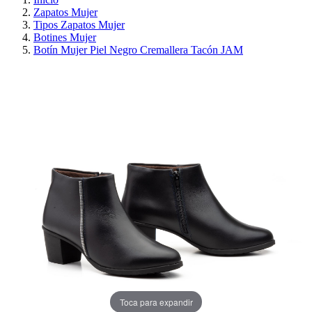
Zapatos Mujer
Tipos Zapatos Mujer
Botines Mujer
Botín Mujer Piel Negro Cremallera Tacón JAM
PRECIO REBAJADO
AHORRA 30%
Toca para expandir