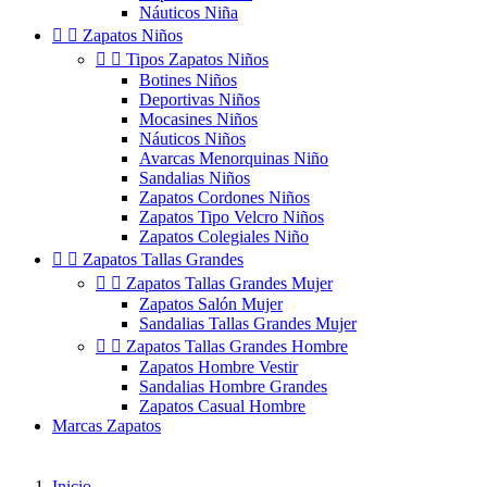
Náuticos Niña


Zapatos Niños


Tipos Zapatos Niños
Botines Niños
Deportivas Niños
Mocasines Niños
Náuticos Niños
Avarcas Menorquinas Niño
Sandalias Niños
Zapatos Cordones Niños
Zapatos Tipo Velcro Niños
Zapatos Colegiales Niño


Zapatos Tallas Grandes


Zapatos Tallas Grandes Mujer
Zapatos Salón Mujer
Sandalias Tallas Grandes Mujer


Zapatos Tallas Grandes Hombre
Zapatos Hombre Vestir
Sandalias Hombre Grandes
Zapatos Casual Hombre
Marcas Zapatos
Inicio