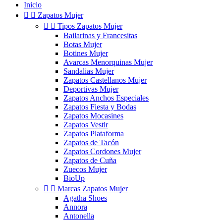
Inicio


Zapatos Mujer


Tipos Zapatos Mujer
Bailarinas y Francesitas
Botas Mujer
Botines Mujer
Avarcas Menorquinas Mujer
Sandalias Mujer
Zapatos Castellanos Mujer
Deportivas Mujer
Zapatos Anchos Especiales
Zapatos Fiesta y Bodas
Zapatos Mocasines
Zapatos Vestir
Zapatos Plataforma
Zapatos de Tacón
Zapatos Cordones Mujer
Zapatos de Cuña
Zuecos Mujer
BioUp


Marcas Zapatos Mujer
Agatha Shoes
Annora
Antonella