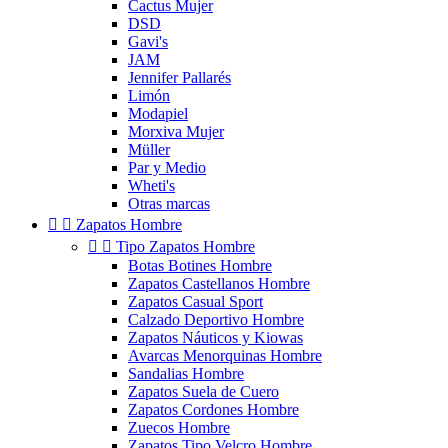
Cactus Mujer
DSD
Gavi's
JAM
Jennifer Pallarés
Limón
Modapiel
Morxiva Mujer
Müller
Par y Medio
Wheti's
Otras marcas


Zapatos Hombre


Tipo Zapatos Hombre
Botas Botines Hombre
Zapatos Castellanos Hombre
Zapatos Casual Sport
Calzado Deportivo Hombre
Zapatos Náuticos y Kiowas
Avarcas Menorquinas Hombre
Sandalias Hombre
Zapatos Suela de Cuero
Zapatos Cordones Hombre
Zuecos Hombre
Zapatos Tipo Velcro Hombre