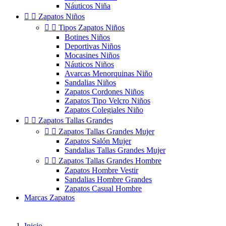
Náuticos Niña


Zapatos Niños


Tipos Zapatos Niños
Botines Niños
Deportivas Niños
Mocasines Niños
Náuticos Niños
Avarcas Menorquinas Niño
Sandalias Niños
Zapatos Cordones Niños
Zapatos Tipo Velcro Niños
Zapatos Colegiales Niño


Zapatos Tallas Grandes


Zapatos Tallas Grandes Mujer
Zapatos Salón Mujer
Sandalias Tallas Grandes Mujer


Zapatos Tallas Grandes Hombre
Zapatos Hombre Vestir
Sandalias Hombre Grandes
Zapatos Casual Hombre
Marcas Zapatos
Inicio