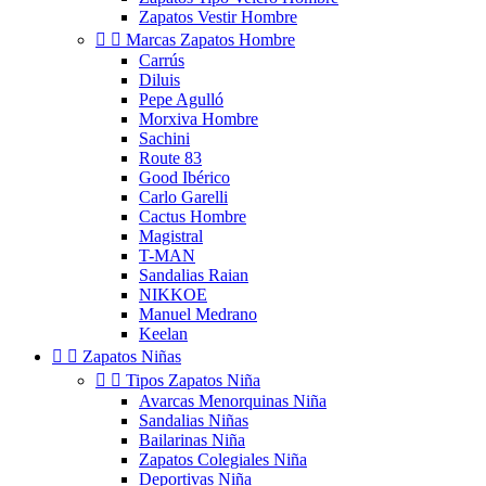
Zapatos Vestir Hombre


Marcas Zapatos Hombre
Carrús
Diluis
Pepe Agulló
Morxiva Hombre
Sachini
Route 83
Good Ibérico
Carlo Garelli
Cactus Hombre
Magistral
T-MAN
Sandalias Raian
NIKKOE
Manuel Medrano
Keelan


Zapatos Niñas


Tipos Zapatos Niña
Avarcas Menorquinas Niña
Sandalias Niñas
Bailarinas Niña
Zapatos Colegiales Niña
Deportivas Niña