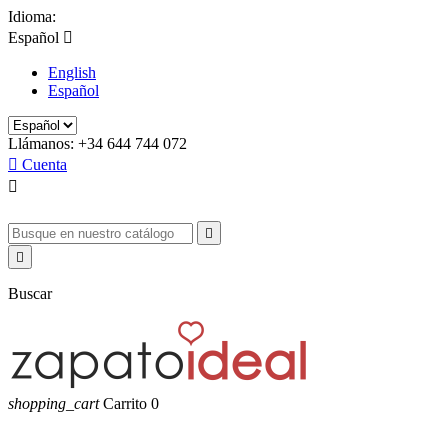
Idioma:
Español

English
Español
Llámanos:
+34 644 744 072

Cuenta



Buscar
shopping_cart
Carrito
0